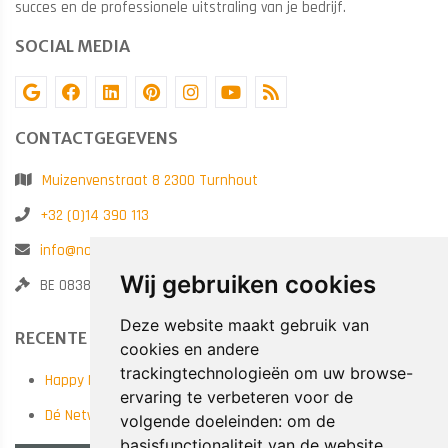
succes en de professionele uitstraling van je bedrijf.
SOCIAL MEDIA
CONTACTGEGEVENS
Muizenvenstraat 8 2300 Turnhout
+32 (0)14 390 113
info@noatrainings.be
Wij gebruiken cookies
BE 0838.789.682
Deze website maakt gebruik van
RECENTE POSTS
cookies en andere
trackingtechnologieën om uw browse-
Happy New Year!
ervaring te verbeteren voor de
Dé Netwerkervaring van het Najaar! 14/10 in Antwerp Expo
volgende doeleinden:
om de
basisfunctionaliteit van de website