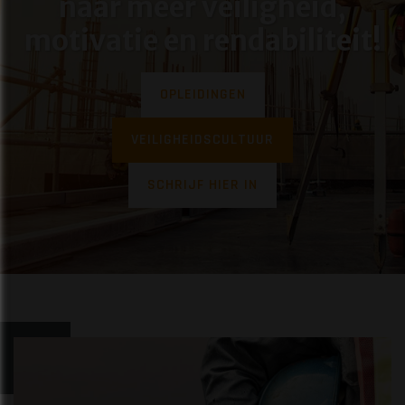
naar meer veiligheid,
motivatie en rendabiliteit!
OPLEIDINGEN
VEILIGHEIDSCULTUUR
SCHRIJF HIER IN