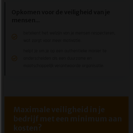
Opkomen voor de veiligheid van je
mensen...
betekent het welzijn van je mensen respecteren,
wat zorgt voor meer motivatie.
helpt je om je op een authentieke manier te
onderscheiden als een duurzame en
maatschappelijk verantwoorde organisatie.
Maximale veiligheid in je
bedrijf met een minimum aan
kosten?