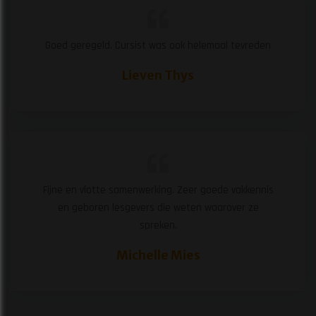
Goed geregeld. Cursist was ook helemaal tevreden
Lieven Thys
Fijne en vlotte samenwerking. Zeer goede vakkennis
en geboren lesgevers die weten waarover ze
spreken.
Michelle Mies