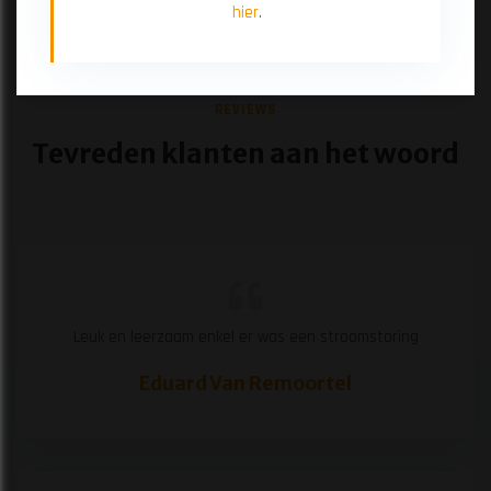
hier
.
REVIEWS
Tevreden klanten aan het woord
Leuk en leerzaam enkel er was een stroomstoring
Eduard Van Remoortel