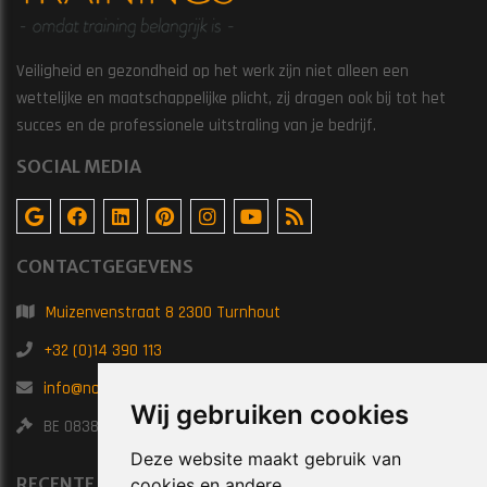
Veiligheid en gezondheid op het werk zijn niet alleen een
wettelijke en maatschappelijke plicht, zij dragen ook bij tot het
succes en de professionele uitstraling van je bedrijf.
SOCIAL MEDIA
CONTACTGEGEVENS
Muizenvenstraat 8 2300 Turnhout
+32 (0)14 390 113
info@noatrainings.be
Wij gebruiken cookies
BE 0838.789.682
Deze website maakt gebruik van
RECENTE POSTS
cookies en andere