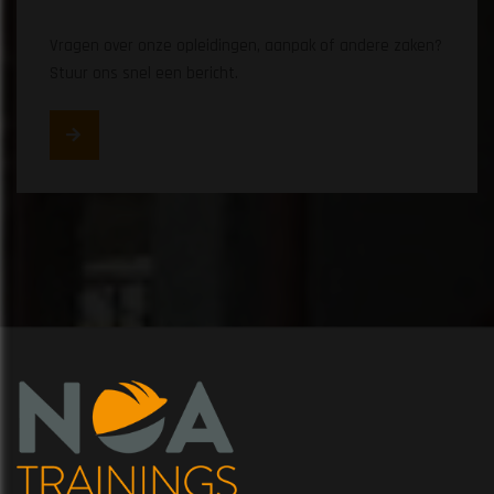
Vragen over onze opleidingen, aanpak of andere zaken?
Stuur ons snel een bericht.