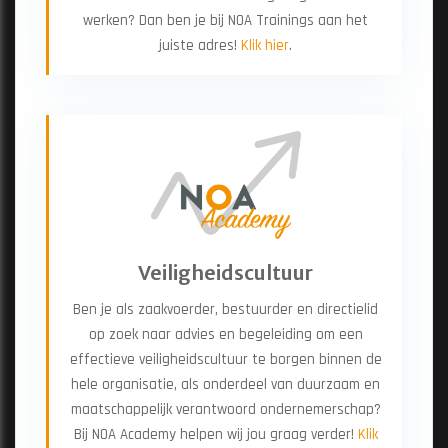
werken? Dan ben je bij NOA Trainings aan het
juiste adres!
Klik hier
.
Minder arbeidsongevallen betekent...
minder onvoorziene kosten, minder afwezigheid en
Veiligheidscultuur
dus een groter rendement.
Ben je als zaakvoerder, bestuurder en directielid
meer stabiliteit en efficiëntie binnen je planning.
op zoek naar advies en begeleiding om een
effectieve veiligheidscultuur te borgen binnen de
ZORG DAT JE GOED GEÏNFORMEERD BENT!
hele organisatie, als onderdeel van duurzaam en
maatschappelijk verantwoord ondernemerschap?
Bij NOA Academy helpen wij jou graag verder!
Klik
ONTDEK MEER