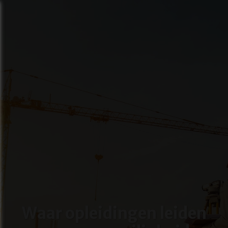
info@noatrainings.be
+32 (0)14 390 113
Select Language
Waar opleidingen leiden