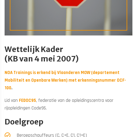
Wettelijk Kader
(KB van 4 mei 2007)
NOA Trainings is erkend bij Vlaanderen MOW (departement
Mobiliteit en Openbare Werken) met erkenningsnummer OCF-
100
.
Lid van
FEDOC95
, federatie van de opleidingscentra voor
rijopleidingen Code95.
Doelgroep
Beroepschauffeurs (C, C+E, C1, C1+E)