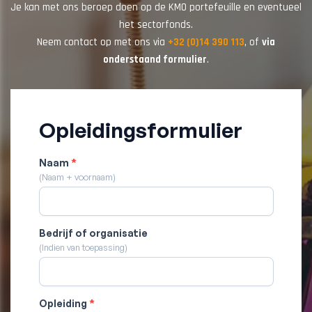
Je kan met ons beroep doen op de KMO portefeuille en eventueel
het sectorfonds.
Neem contact op met ons via
+32 (0)14 390 113
, of
via
onderstaand formulier
.