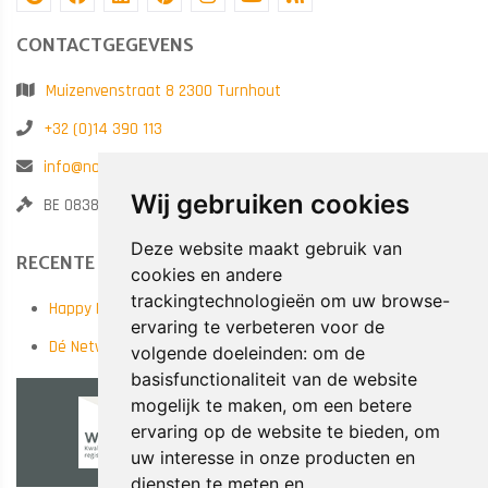
CONTACTGEGEVENS
Muizenvenstraat 8 2300 Turnhout
+32 (0)14 390 113
info@noatrainings.be
Wij gebruiken cookies
BE 0838.789.682
Deze website maakt gebruik van
RECENTE POSTS
cookies en andere
trackingtechnologieën om uw browse-
Happy New Year!
ervaring te verbeteren voor de
Dé Netwerkervaring van het Najaar! 14/10 in Antwerp Expo
volgende doeleinden:
om de
basisfunctionaliteit van de website
mogelijk te maken
,
om een betere
ervaring op de website te bieden
,
om
uw interesse in onze producten en
diensten te meten en