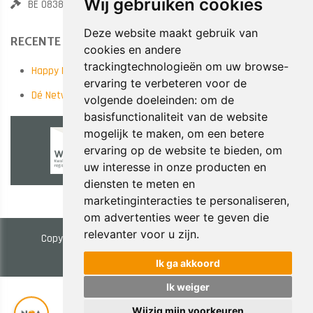
Wij gebruiken cookies
BE 0838.789.682
Deze website maakt gebruik van
RECENTE POSTS
cookies en andere
trackingtechnologieën om uw browse-
Happy New Year!
ervaring te verbeteren voor de
Dé Netwerkervaring van het Najaar! 14/10 in Antwerp Expo
volgende doeleinden:
om de
basisfunctionaliteit van de website
mogelijk te maken
,
om een betere
ervaring op de website te bieden
,
om
uw interesse in onze producten en
diensten te meten en
marketinginteracties te personaliseren
,
om advertenties weer te geven die
relevanter voor u zijn
.
Copyright © 2026 NOA Trainings. All Rights Reserved.
Privacy & Cookies
|
UP-TO-DATE WebDesign
Ik ga akkoord
Ik weiger
Wijzig mijn voorkeuren